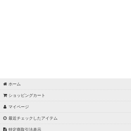
ローヤルゼリー
★新商品★
プロポリス
【ＵＭＦ】マヌカハニー
その他
ホーム
ショッピングカート
マイページ
最近チェックしたアイテム
特定商取引法表示