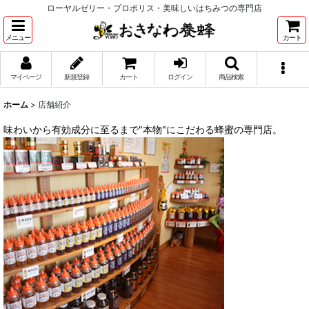
ローヤルゼリー・プロポリス・美味しいはちみつの専門店
メニュー
カート
マイページ
新規登録
カート
ログイン
商品検索
ホーム
>
店舗紹介
味わいから有効成分に至るまで"本物"にこだわる蜂蜜の専門店。