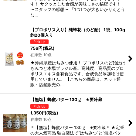
す！ サクッとした食感が美味しさの秘密です！
〜スタッフの感想〜 「1つ1つが大きいかりんとう
な…
【プロポリス入り】純蜂花（のど飴） 1袋、100g
約20個入り
756
円
(税込)
在庫数 10点
★沖縄県産はちみつ使用！ プロポリスのど飴はは
ちみつと本場ブラジル産。高純度、高品質のプロ
ポリスエキス含有食品です。合成食品添加物は使
用していません。 【こちらの商品は、ネット通
販・店舗販売の…
【無塩】蜂蜜バター 130ｇ ※要冷蔵
1,350
円
(税込)
在庫数 10点
＊【無塩】蜂蜜バター 130ｇ ※要冷蔵＊ ★定番
の大人気商品 独自製法で“はちみつ”と“無塩バタ