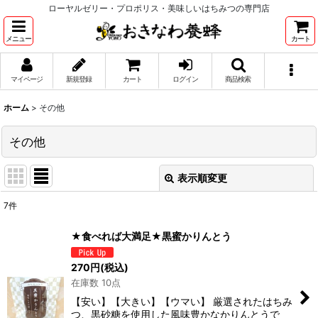
ローヤルゼリー・プロポリス・美味しいはちみつの専門店
メニュー
カート
マイページ
新規登録
カート
ログイン
商品検索
ホーム
>
その他
その他
表示順変更
閉じる
7
件
表示数
:
★食べれば大満足★黒蜜かりんとう
並び順
:
270
円
(税込)
在庫数 10点
絞り込む
【安い】【大きい】【ウマい】 厳選されたはちみ
つ、黒砂糖を使用した風味豊かなかりんとうで