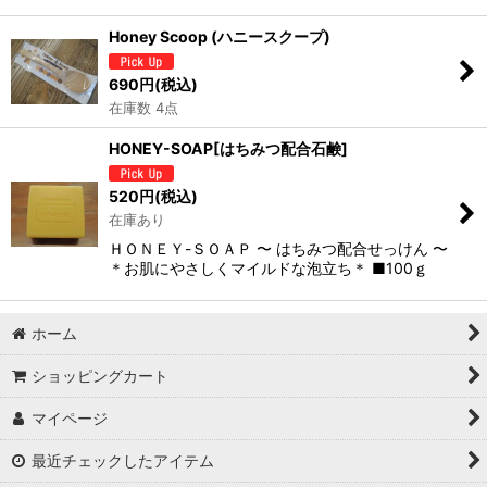
Honey Scoop (ハニースクープ)
690
円
(税込)
在庫数 4点
HONEY-SOAP[はちみつ配合石鹸]
520
円
(税込)
在庫あり
ＨＯＮＥＹ-ＳＯＡＰ 〜 はちみつ配合せっけん 〜
＊お肌にやさしくマイルドな泡立ち＊ ■100ｇ
ホーム
ショッピングカート
マイページ
最近チェックしたアイテム