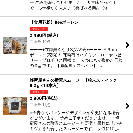
ー”のみを混ぜ合わせました。 ★甘味たっぷり
で、お子様から大人まで喜ばれる商品です♪ …
【食用花粉】Beeポーレン
2,480
円
(税込)
在庫数 10点
ーーー※在庫無くなり次第終売※ーーー ＊Ｂｅｅ
ポーレン(花粉)＊ 花粉荷はハチミツ・ローヤルゼ
リー・プロポリス同様に、 みつばちが集めた天然
の食品です。 【原産国：スペイン】 …
蜂蜜屋さんの酵素スムージー【粉末スティック
8.2ｇ×14本入】
2,860
円
(税込)
在庫数 11点
※予告なくパッケージデザインが変更になる場合
がございます。 予めご了承くださいませ。 ＊蜂
蜜屋さんの酵素スムージー＊ 野菜と果物に「ハチ
ミツ」を配合したスムージーです。 女性に嬉し…