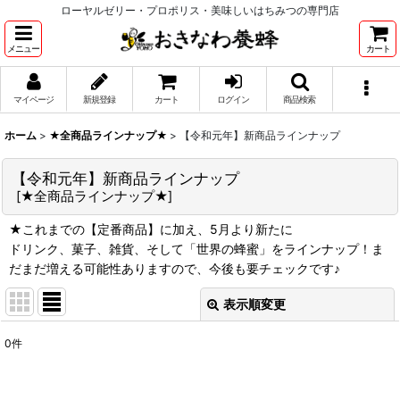
ローヤルゼリー・プロポリス・美味しいはちみつの専門店
メニュー
カート
マイページ
新規登録
カート
ログイン
商品検索
ホーム
>
★全商品ラインナップ★
>
【令和元年】新商品ラインナップ
【令和元年】新商品ラインナップ
[
★全商品ラインナップ★
]
★これまでの【定番商品】に加え、5月より新たに
ドリンク、菓子、雑貨、そして「世界の蜂蜜」をラインナップ！ま
だまだ増える可能性ありますので、今後も要チェックです♪
表示順変更
閉じる
0
件
表示数
: