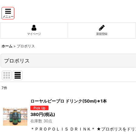
メニュー
マイページ
新規登録
ホーム
>
プロポリス
プロポリス
7
件
表示数
:
ローヤルビープロ ドリンク(50ml)※1本
並び順
:
380
円
(税込)
在庫数 30点
＊ＰＲＯＰＯＬＩＳ ＤＲＩＮＫ＊ ★プロポリスをドリン