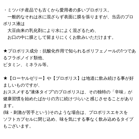
・ミツバチ産品でも古くから愛用者の多いプロポリス。
一般的なそれは水に混ざらず表面に膜を張りますが、当店のプロ
ポリス液は
大豆由来の乳化剤により水によく混ざるため、
お口の中に膜として留まりにくくお飲みいただけます。
★プロポリス成分：抗酸化作用で知られるポリフェノールの1つであ
るフラボノイド類他、
ビタミン、ミネラル等。
★【ローヤルゼリー】や【プロポリス】は地道に飲み続ける事が好
ましいものですが、
おススメする“液体タイプ”のプロポリスは、その独特の「辛味」が
健康習慣を始めたばかりの方に続けづらいと感じさせることがあり
ます。
(味・刺激が苦手という)そのような場合は、プロポリスエキスを
ソフトカプセルに閉じ込め、味を気にする事なく飲み込めるタイプ
もございます。